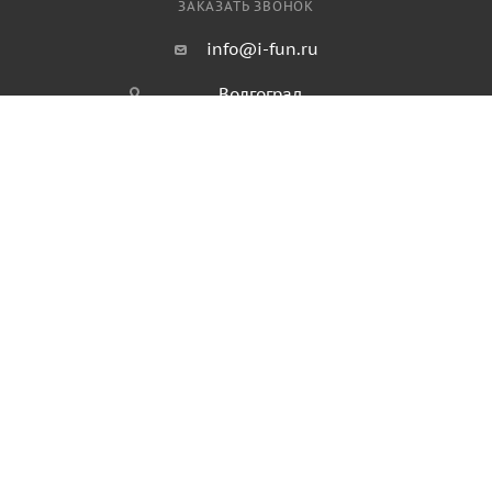
ЗАКАЗАТЬ ЗВОНОК
info@i-fun.ru
Волгоград,
ул им Землячки, дом 31а
ПОЛИТИКА КОНФИДЕНЦИАЛЬНОСТИ
ПОЛИТИКА ИСПОЛЬЗОВАНИЯ ФАЙЛОВ COOKIES
ПУБЛИЧНАЯ ОФЕРТА
2026 © Продажа спортивного и игрового оборудования.
Информация, размещенная на данном ресурсе, не является
публичной офертой и носит ознакомительный характер.