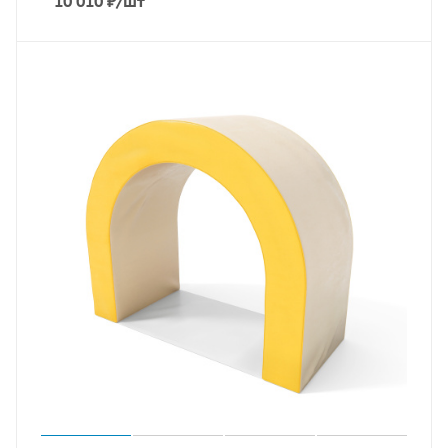
10 010
₽
/шт