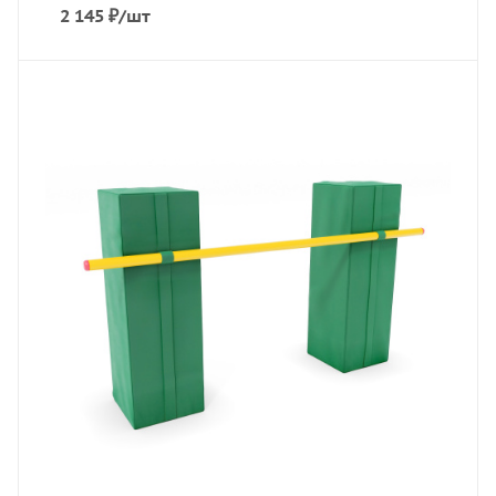
2 145
₽
/шт