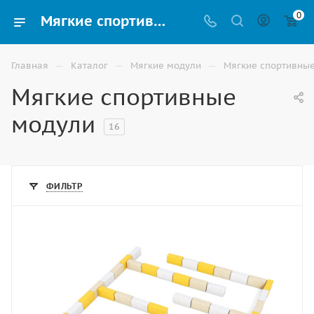
0
Мягкие спортивные модули для детей купить по низким ценам в Волгограде
—
—
—
Главная
Каталог
Мягкие модули
Мягкие спортивны
Мягкие спортивные
модули
16
ФИЛЬТР