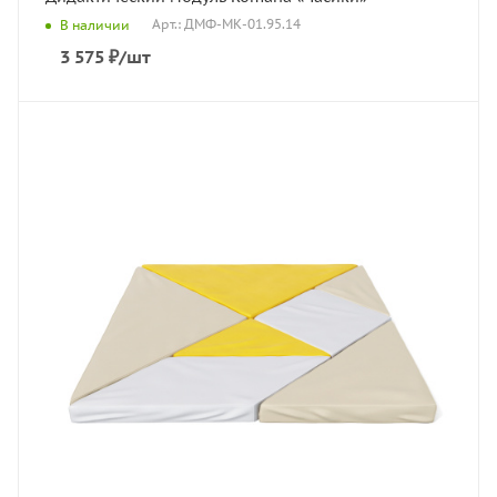
Арт.: ДМФ-МК-01.95.14
В наличии
3 575
₽
/шт