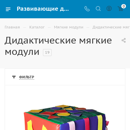
0
Развивающие дидактические мягкие модули для детей купить в Волгограде
—
—
—
Главная
Каталог
Мягкие модули
Дидактические мяг
Дидактические мягкие
модули
19
ФИЛЬТР