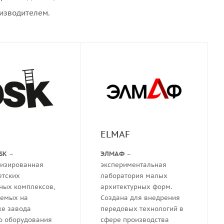
изводителем.
ELMAF
SK
–
ЭЛМАФ
–
лизированная
экспериментальная
етских
лаборатория малых
ных комплексов,
архитектурных форм.
аемых на
Создана для внедрения
е завода
передовых технологий в
о оборудования
сфере производства