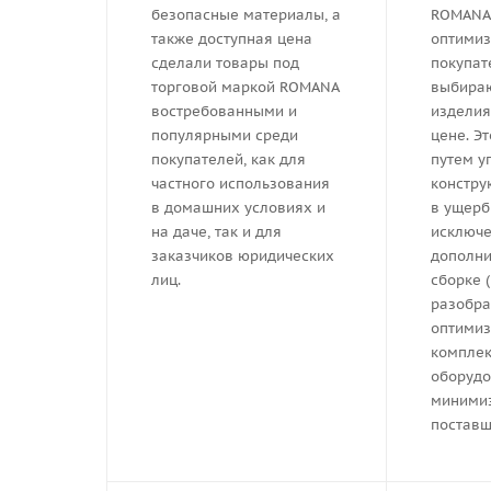
безопасные материалы, а
ROMANA
также доступная цена
оптимиз
сделали товары под
покупат
торговой маркой ROMANA
выбираю
востребованными и
изделия
популярными среди
цене. Э
покупателей, как для
путем у
частного использования
констру
в домашних условиях и
в ущерб 
на даче, так и для
исключ
заказчиков юридических
дополни
лиц.
сборке 
разобра
оптими
комплек
оборудо
миними
поставщ