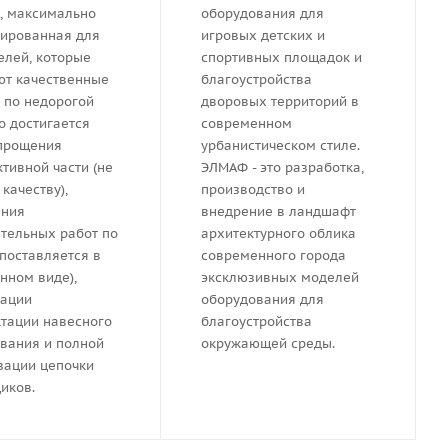
, максимально
оборудования для
ированная для
игровых детских и
елей, которые
спортивных площадок и
т качественные
благоустройства
 по недорогой
дворовых территорий в
то достигается
современном
прощения
урбанистическом стиле.
ктивной части (не
ЭЛМАФ - это разработка,
качеству),
производство и
ения
внедрение в ландшафт
тельных работ по
архитектурного облика
(поставляется в
современного города
нном виде),
эксклюзивных моделей
зации
оборудования для
тации навесного
благоустройства
вания и полной
окружающей среды.
зации цепочки
иков.