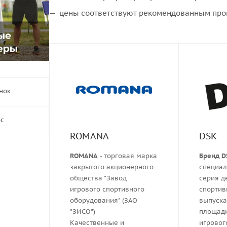
цены соответствуют рекомендованным про
нок
ос
ROMANA
DSK
ROMANA
- торговая марка
Бренд D
закрытого акционерного
специа
общества "Завод
серия д
игрового спортивного
спортив
оборудования" (ЗАО
выпуск
"ЗИСО")
площадк
Качественные и
игровог