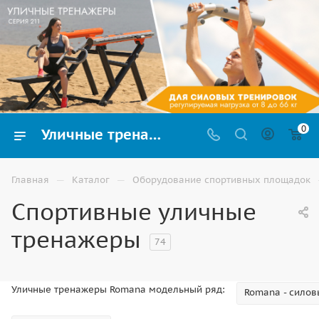
0
Уличные тренажеры купить в Волгограде: каталог с ценами, новые модели
—
—
Главная
Каталог
Оборудование спортивных площадок
Спортивные уличные
тренажеры
74
Уличные тренажеры Romana модельный ряд:
Romana - силов