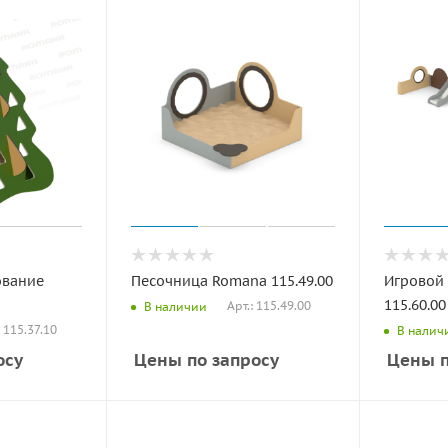
ование
Песочница Romana 115.49.00
Игровой
115.60.00
Арт.: 115.49.00
В наличии
: 115.37.10
В налич
осу
Цены по запросу
Цены п