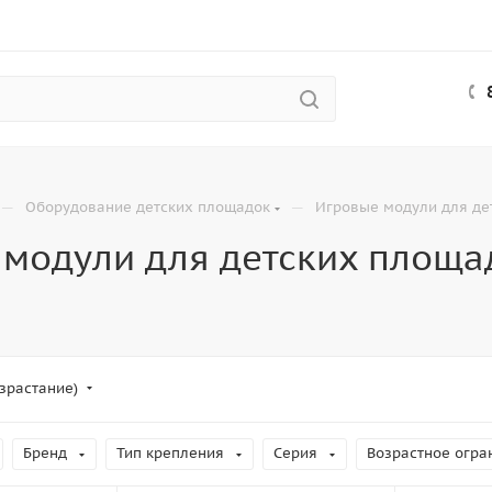
—
—
Оборудование детских площадок
Игровые модули для де
 модули для детских площа
зрастание)
Бренд
Тип крепления
Серия
Возрастное огра