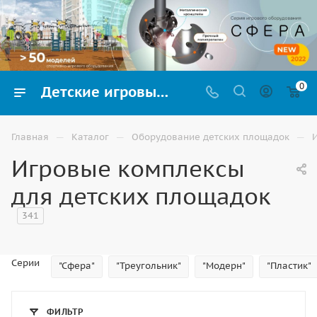
0
Детские игровые комплексы для улицы купить в Волгограде
—
—
—
Главная
Каталог
Оборудование детских площадок
Игровые комплексы
для детских площадок
341
Серии
"Сфера"
"Треугольник"
"Модерн"
"Пластик"
ФИЛЬТР