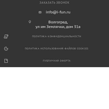
ЗАКАЗАТЬ ЗВОНОК
info@i-fun.ru
Волгоград,
ул им Землячки, дом 31а
ПОЛИТИКА КОНФИДЕНЦИАЛЬНОСТИ
ПОЛИТИКА ИСПОЛЬЗОВАНИЯ ФАЙЛОВ COOKIES
ПУБЛИЧНАЯ ОФЕРТА
2026 © Продажа спортивного и игрового оборудования.
Информация, размещенная на данном ресурсе, не является
публичной офертой и носит ознакомительный характер.