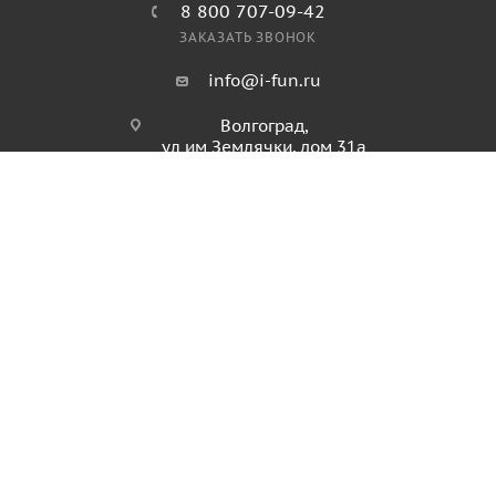
8 800 707-09-42
ЗАКАЗАТЬ ЗВОНОК
info@i-fun.ru
Волгоград,
ул им Землячки, дом 31а
ПОЛИТИКА КОНФИДЕНЦИАЛЬНОСТИ
ПОЛИТИКА ИСПОЛЬЗОВАНИЯ ФАЙЛОВ COOKIES
ПУБЛИЧНАЯ ОФЕРТА
2026 © Продажа спортивного и игрового оборудования.
Информация, размещенная на данном ресурсе, не является
публичной офертой и носит ознакомительный характер.