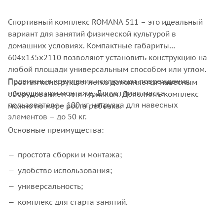
Спортивный комплекс ROMANA S11 – это идеальный
вариант для занятий физической культурой в
домашних условиях. Компактные габариты
604х135х2110 позволяют установить конструкцию на
любой площади универсальным способом или углом.
Подвижные крепления исключают повреждения
Простая конструкция легко дополняется навесным
проводки при монтаже. Допустимая масса
оборудованием или турником. Дополнять комплекс
пользователя– 100 кг, нагрузка для навесных
можно по мере роста ребенка.
элементов – до 50 кг.
Основные преимущества:
простота сборки и монтажа;
удобство использования;
универсальность;
комплекс для старта занятий.