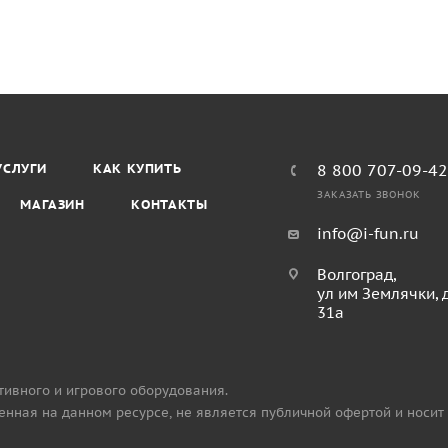
УСЛУГИ
КАК КУПИТЬ
8 800 707-09-4
ЗАКАЗАТЬ ЗВОНОК
МАГАЗИН
КОНТАКТЫ
info@i-fun.ru
Волгоград,
ул им Землячки, 
31а
тивного и игрового оборудования.
нная на данном ресурсе, не является публичной офертой и носит