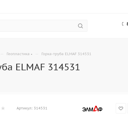
—
—
Геопластика
Горка-труба ELMAF 314531
уба ELMAF 314531
Артикул:
314531