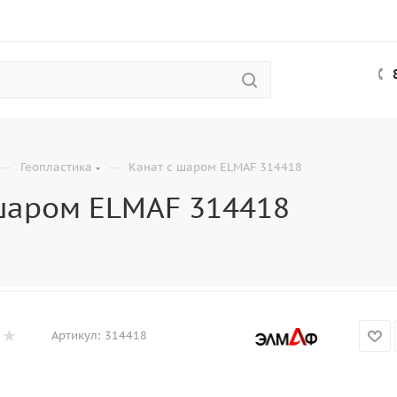
—
—
Геопластика
Канат с шаром ELMAF 314418
шаром ELMAF 314418
Артикул:
314418