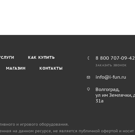
УСЛУГИ
КАК КУПИТЬ
8 800 707-09-4
ЗАКАЗАТЬ ЗВОНОК
МАГАЗИН
КОНТАКТЫ
info@i-fun.ru
Волгоград,
ул им Землячки, 
31а
тивного и игрового оборудования.
нная на данном ресурсе, не является публичной офертой и носит