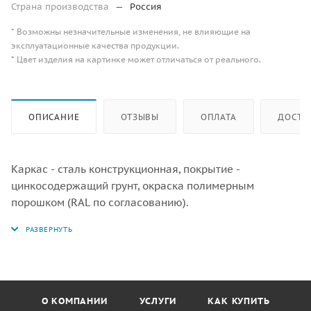
Страна производства
—
Россия
* Возможны незначительные изменения, не влияющие на
эксплуатационные качества продукции.
* Цвет изделия на картинке может отличаться от реального.
ОПИСАНИЕ
ОТЗЫВЫ
ОПЛАТА
ДОСТА
Каркас - сталь конструкционная, покрытие -
цинкосодержащий грунт, окраска полимерным
порошком (RAL по согласованию).
О КОМПАНИИ
УСЛУГИ
КАК КУПИТЬ