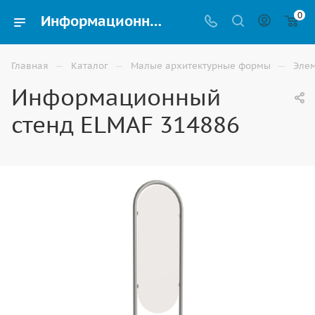
0
Информационный стенд ELMAF 314886 для благоустройства территории купить в Волгограде
—
—
—
Главная
Каталог
Малые архитектурные формы
Элем
Информационный
стенд ELMAF 314886