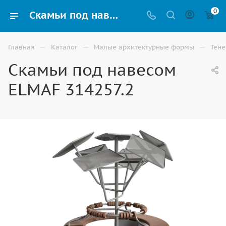
0
Скамьи под навесом ELMAF 314257.2 купить для улицы, детской и спортивной площадки в Волгограде
—
—
—
Главная
Каталог
Малые архитектурные формы
Тен
Скамьи под навесом
ELMAF 314257.2