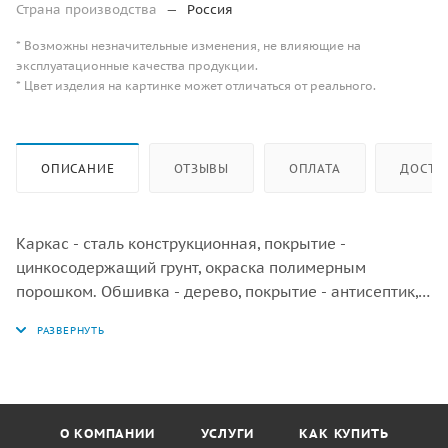
Страна производства
—
Россия
* Возможны незначительные изменения, не влияющие на
эксплуатационные качества продукции.
* Цвет изделия на картинке может отличаться от реального.
ОПИСАНИЕ
ОТЗЫВЫ
ОПЛАТА
ДОСТА
Каркас - сталь конструкционная, покрытие -
цинкосодержащий грунт, окраска полимерным
порошком. Обшивка - дерево, покрытие - антисептик,
масло террасное атмосферостойкое для древесины.
О КОМПАНИИ
УСЛУГИ
КАК КУПИТЬ