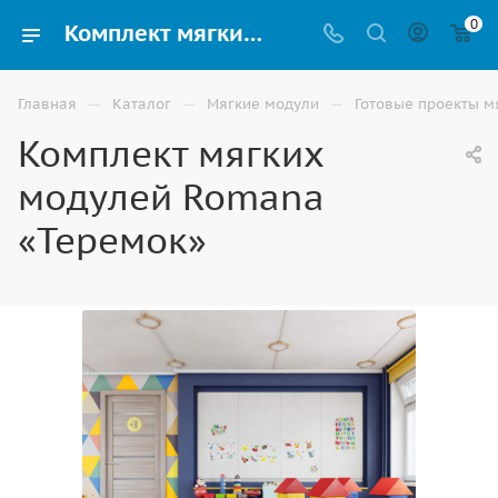
0
Комплект мягких модулей Romana «Теремок» купить в Волгограде
—
—
—
Главная
Каталог
Мягкие модули
Готовые проекты м
Комплект мягких
модулей Romana
«Теремок»