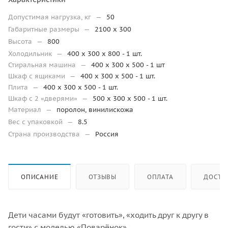
Допустимая нагрузка, кг
—
50
Габаритные размеры
—
2100 x 300
Высота
—
800
Холодильник
—
400 x 300 x 800 - 1 шт.
Стиральная машина
—
400 x 300 x 500 - 1 шт
Шкаф с ящиками
—
400 x 300 x 500 - 1 шт.
Плита
—
400 x 300 x 500 - 1 шт.
Шкаф с 2 «дверями»
—
500 x 300 x 500 - 1 шт.
Материал
—
поролон, винилискожа
Вес с упаковкой
—
8.5
Страна производства
—
Россия
ОПИСАНИЕ
ОТЗЫВЫ
ОПЛАТА
ДОСТА
Дети часами будут «готовить», «ходить друг к другу в
гости» с моделью «Поварёнок»