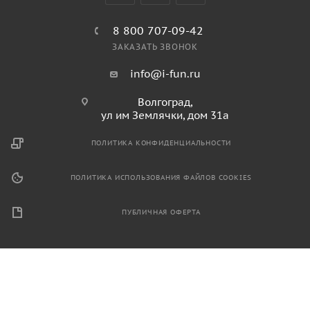
8 800 707-09-42
ЗАКАЗАТЬ ЗВОНОК
info@i-fun.ru
Волгоград,
ул им Землячки, дом 31а
ПОЛИТИКА КОНФИДЕНЦИАЛЬНОСТИ
ПОЛИТИКА ИСПОЛЬЗОВАНИЯ ФАЙЛОВ COOKIES
ПУБЛИЧНАЯ ОФЕРТА
2026 © Продажа спортивного и игрового оборудования.
Информация, размещенная на данном ресурсе, не является
публичной офертой и носит ознакомительный характер.