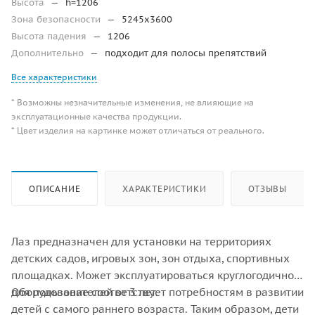
Высота
—
h=1206
Зона безопасности
—
5245х3600
Высота падения
—
1206
Дополнительно
—
подходит для полосы препятствий
Все характеристики
* Возможны незначительные изменения, не влияющие на
эксплуатационные качества продукции.
* Цвет изделия на картинке может отличаться от реального.
ОПИСАНИЕ
ХАРАКТЕРИСТИКИ
ОТЗЫВЫ
Лаз предназначен для установки на территориях
детских садов, игровых зон, зон отдыха, спортивных
площадках. Может эксплуатироваться круглогодично
для пользователей от 3 лет.
Оборудование соответствует потребностям в развитии
детей с самого раннего возраста. Таким образом, дети