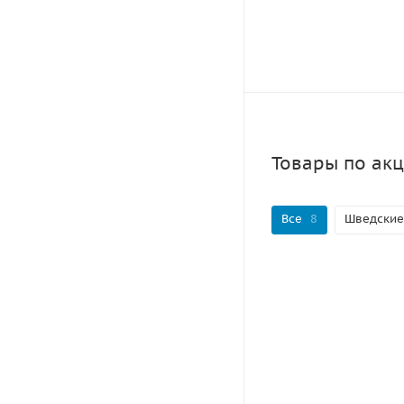
Товары по ак
Все
8
Шведские