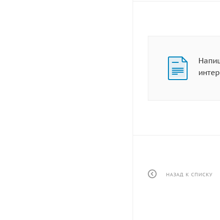
Напиш
инте
НАЗАД К СПИСКУ