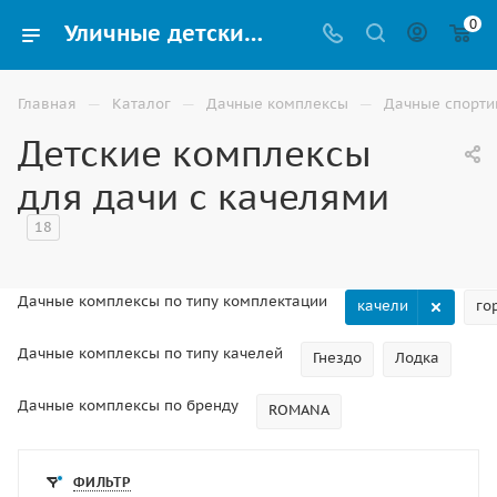
0
Уличные детские качели для дачи купить в Волгограде недорого
—
—
—
Главная
Каталог
Дачные комплексы
Дачные спорти
Детские комплексы
для дачи с качелями
18
Дачные комплексы по типу комплектации
качели
го
Дачные комплексы по типу качелей
Гнездо
Лодка
Дачные комплексы по бренду
ROMANA
ФИЛЬТР