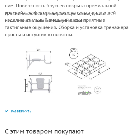
ним. Поверхность брусьев покрыта премиальной
краской с эффектом шероховатости, придающей
Для безопасных тренировок рекомендуется
изделию стильный внешний вид и приятные
использовать мягкий защитный мат.
тактильные ощущения. Сборка и установка тренажера
просты и интуитивно понятны.
С этим товаром покупают