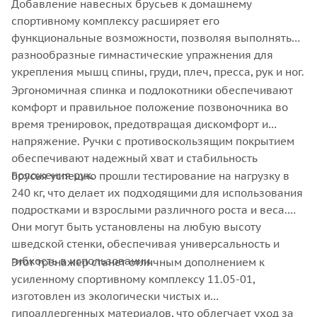
Добавление навесных брусьев к домашнему
спортивному комплексу расширяет его
функциональные возможности, позволяя выполнять
разнообразные гимнастические упражнения для
укрепления мышц спины, груди, плеч, пресса, рук и ног.
Эргономичная спинка и подлокотники обеспечивают
комфорт и правильное положение позвоночника во
время тренировок, предотвращая дискомфорт и
напряжение. Ручки с противоскользящим покрытием
обеспечивают надежный хват и стабильность
положения рук.
Брусья успешно прошли тестирование на нагрузку в
240 кг, что делает их подходящими для использования
подростками и взрослыми различного роста и веса.
Они могут быть установлены на любую высоту
шведской стенки, обеспечивая универсальность и
гибкость в использовании.
Этот тренажер станет отличным дополнением к
усиленному спортивному комплексу 11.05-01,
изготовлен из экологически чистых и
гипоаллергенных материалов, что облегчает уход за