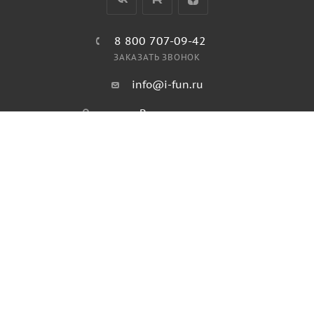
8 800 707-09-42
ЗАКАЗАТЬ ЗВОНОК
info@i-fun.ru
Волгоград,
ул им Землячки, дом 31а
ПОЛИТИКА КОНФИДЕНЦИАЛЬНОСТИ
ПОЛИТИКА ИСПОЛЬЗОВАНИЯ ФАЙЛОВ COOKIES
ПУБЛИЧНАЯ ОФЕРТА
2026 © Продажа спортивного и игрового оборудования.
Информация, размещенная на данном ресурсе, не является
публичной офертой и носит ознакомительный характер.