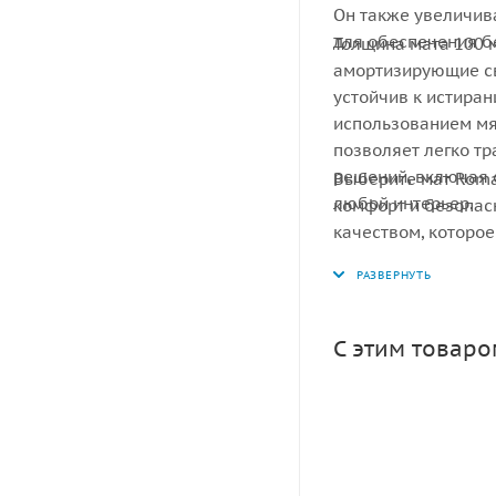
Он также увеличив
для обеспечения б
Толщина мата 100 
амортизирующие св
устойчив к истиран
использованием мя
позволяет легко тр
решений, включая 
Выберите мат Roma
любой интерьер.
комфорт и безопас
качеством, которое
С этим товар