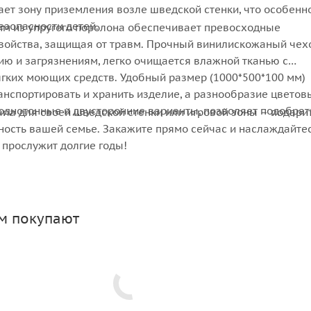
ает зону приземления возле шведской стенки, что особенн
езопасности детей.
мм из упругого поролона обеспечивает превосходные
ойства, защищая от травм. Прочный винилискожаный чех
ию и загрязнениям, легко очищается влажной тканью с
гких моющих средств. Удобный размер (1000*500*100 мм)
анспортировать и хранить изделие, а разнообразие цветов
однотонные и двусторонние варианты, позволяет подобрат
na для своей шведской стенки или игровой зоны – подари
ность вашей семье. Закажите прямо сейчас и наслаждайте
 прослужит долгие годы!
ом покупают