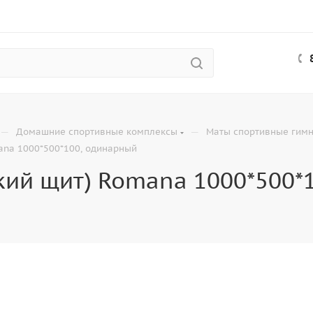
—
—
Домашние спортивные комплексы
Маты спортивные гимн
ana 1000*500*100, одинарный
кий щит) Romana 1000*500*