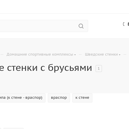
—
—
—
Домашние спортивные комплексы
Шведские стенки
 стенки с брусьями
1
ипа (к стене - враспор)
враспор
к стене