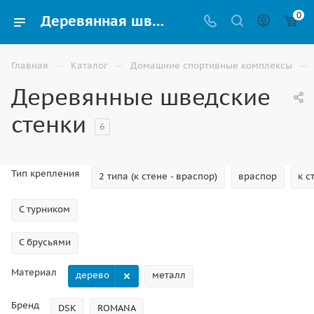
0
Деревянная шведская стенка для детей с турником купить в Волгограде
—
—
—
Главная
Каталог
Домашние спортивные комплексы
Деревянные шведские
стенки
6
Тип крепления
2 типа (к стене - враспор)
враспор
к с
С турником
С брусьями
Материал
дерево
металл
Бренд
DSK
ROMANA