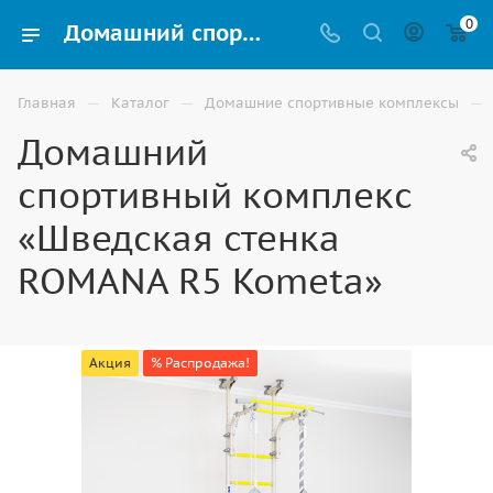
0
Домашний спортивный комплекс «Шведская стенка ROMANA R5 Kometa» для детей купить в Волгограде
—
—
—
Главная
Каталог
Домашние спортивные комплексы
Домашний
спортивный комплекс
«Шведская стенка
ROMANA R5 Kometa»
Акция
% Распродажа!