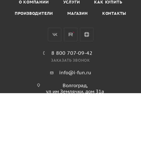
О КОМПАНИИ
УСЛУГИ
КАК КУПИТЬ
ПРОИЗВОДИТЕЛИ
МАГАЗИН
КОНТАКТЫ
8 800 707-09-42
ЗАКАЗАТЬ ЗВОНОК
info@i-fun.ru
Волгоград,
ул им Землячки, дом 31а
ПОЛИТИКА КОНФИДЕНЦИАЛЬНОСТИ
ПОЛИТИКА ИСПОЛЬЗОВАНИЯ ФАЙЛОВ COOKIES
ПУБЛИЧНАЯ ОФЕРТА