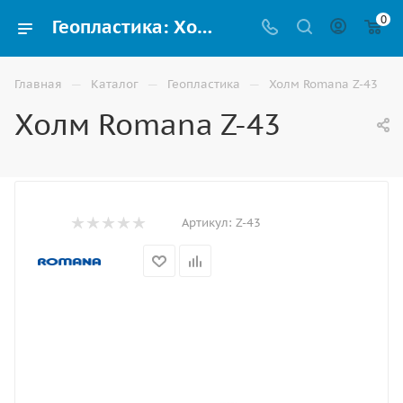
0
Геопластика: Холм Romana Z-43 - купить в Волгограде: цены, фото, характеристики, отзывы | ВИНКО
—
—
—
Главная
Каталог
Геопластика
Холм Romana Z-43
Холм Romana Z-43
Артикул:
Z-43