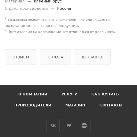
Материал
—
клееный брус
Страна производства
—
Россия
* Возможны незначительные изменения, не влияющие на
эксплуатационные качества продукции.
* Цвет изделия на картинке может отличаться от реального.
ОТЗЫВЫ
ОПЛАТА
ДОСТАВКА
О КОМПАНИИ
УСЛУГИ
КАК КУПИТЬ
ПРОИЗВОДИТЕЛИ
МАГАЗИН
КОНТАКТЫ