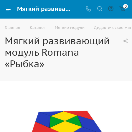
0
Мягкий развивающий модуль Romana «Рыбка» для детей купить в Волгограде
—
—
—
Главная
Каталог
Мягкие модули
Дидактические мяг
Мягкий развивающий
модуль Romana
«Рыбка»