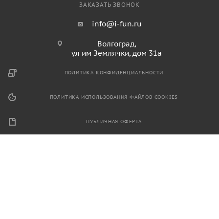
ЗАКАЗАТЬ ЗВОНОК
info@i-fun.ru
Волгоград,
ул им Землячки, дом 31а
ПОЛИТИКА КОНФИДЕНЦИАЛЬНОСТИ
ПОЛИТИКА ИСПОЛЬЗОВАНИЯ ФАЙЛОВ COOKIES
ПУБЛИЧНАЯ ОФЕРТА
2026 © Продажа спортивного и игрового оборудования.
Информация, размещенная на данном ресурсе, не является
публичной офертой и носит ознакомительный характер.