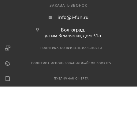
ЗАКАЗАТЬ ЗВОНОК
info@i-fun.ru
Волгоград,
ул им Землячки, дом 31а
ПОЛИТИКА КОНФИДЕНЦИАЛЬНОСТИ
ПОЛИТИКА ИСПОЛЬЗОВАНИЯ ФАЙЛОВ COOKIES
ПУБЛИЧНАЯ ОФЕРТА
2026 © Продажа спортивного и игрового оборудования.
Информация, размещенная на данном ресурсе, не является
публичной офертой и носит ознакомительный характер.