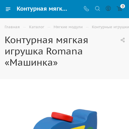
0
Контурная мягкая игрушка Romana «Машинка» разных форм и размеров купить в Волгограде
—
—
—
Главная
Каталог
Мягкие модули
Контурные игрушк
Контурная мягкая
игрушка Romana
«Машинка»