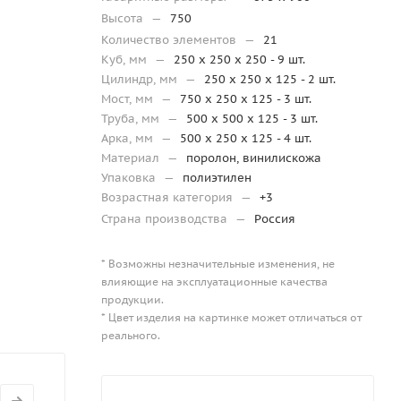
Высота
—
750
Количество элементов
—
21
Куб, мм
—
250 х 250 х 250 - 9 шт.
Цилиндр, мм
—
250 x 250 x 125 - 2 шт.
Мост, мм
—
750 x 250 x 125 - 3 шт.
Труба, мм
—
500 х 500 х 125 - 3 шт.
Арка, мм
—
500 х 250 х 125 - 4 шт.
Материал
—
поролон, винилискожа
Упаковка
—
полиэтилен
Возрастная категория
—
+3
Страна производства
—
Россия
* Возможны незначительные изменения, не
влияющие на эксплуатационные качества
продукции.
* Цвет изделия на картинке может отличаться от
реального.