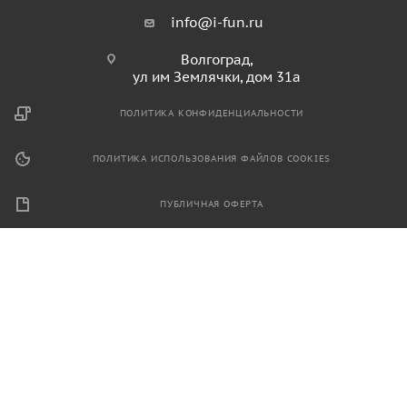
info@i-fun.ru
Волгоград,
ул им Землячки, дом 31а
ПОЛИТИКА КОНФИДЕНЦИАЛЬНОСТИ
ПОЛИТИКА ИСПОЛЬЗОВАНИЯ ФАЙЛОВ COOKIES
ПУБЛИЧНАЯ ОФЕРТА
2026 © Продажа спортивного и игрового оборудования.
Информация, размещенная на данном ресурсе, не является
публичной офертой и носит ознакомительный характер.