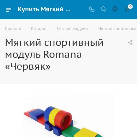
0
Купить Мягкий спортивный модуль Romana «Червяк» по низким ценам в Волгограде
—
—
—
Главная
Каталог
Мягкие модули
Мягкие спортивны
Мягкий спортивный
модуль Romana
«Червяк»