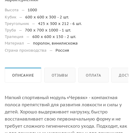
Высота
—
1000
Кубик
—
600 х 600 х 300 - 2 шт.
Треугольник
—
425 х 300 х 212 - 6 шт.
Труба
—
700 х 700 х 1000 - 1 шт.
Трапеция
—
600 х 600 х 150 - 2 шт.
Материал
—
поролон, винилискожа
Страна производства
—
Россия
ОПИСАНИЕ
ОТЗЫВЫ
ОПЛАТА
ДОСТА
Мягкий спортивный модуль «Червяк» - компактная
полоса препятствий для развития ловкости и силы у
детей. Хорошо выдерживает нагрузку, быстро
восстанавливает свою первоначальную форму и не
требует сложного гигиенического ухода. Подходит, как