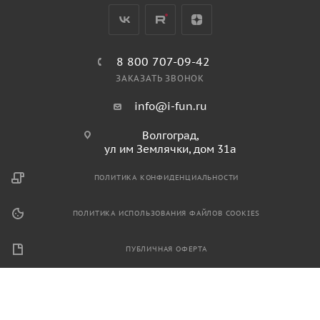
8 800 707-09-42
ЗАКАЗАТЬ ЗВОНОК
info@i-fun.ru
Волгоград,
ул им Землячки, дом 31а
ПОЛИТИКА КОНФИДЕНЦИАЛЬНОСТИ
ПОЛИТИКА ИСПОЛЬЗОВАНИЯ ФАЙЛОВ COOKIES
ПУБЛИЧНАЯ ОФЕРТА
2026 © Продажа спортивного и игрового оборудования.
Информация, размещенная на данном ресурсе, не является