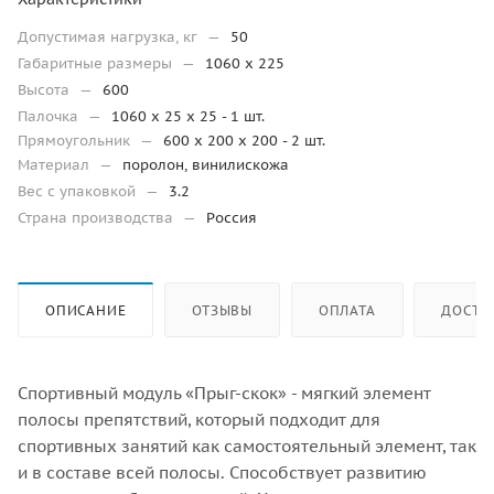
Допустимая нагрузка, кг
—
50
Габаритные размеры
—
1060 x 225
Высота
—
600
Палочка
—
1060 x 25 x 25 - 1 шт.
Прямоугольник
—
600 х 200 х 200 - 2 шт.
Материал
—
поролон, винилискожа
Вес с упаковкой
—
3.2
Страна производства
—
Россия
ОПИСАНИЕ
ОТЗЫВЫ
ОПЛАТА
ДОСТА
Спортивный модуль «Прыг-скок» - мягкий элемент
полосы препятствий, который подходит для
спортивных занятий как самостоятельный элемент, так
и в составе всей полосы. Способствует развитию