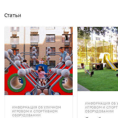
поверхность изготовлена из наборных пластиковых
элементов, нанизанных на тросы из нержавеющей
стали. Концы тросов соединены с корпусом по
Статьи
периметру при помощи пружин. Настил выполнен из
специальных резиновых матов толщиной не менее 15
мм.
ИНФОРМАЦИЯ ОБ 
ИНФОРМАЦИЯ ОБ УЛИЧНОМ
ИГРОВОМ И СПОР
ИГРОВОМ И СПОРТИВНОМ
ОБОРУДОВАНИИ
ОБОРУДОВАНИИ