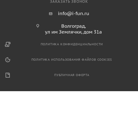
ЗАКАЗАТЬ ЗВОНОК
info@i-fun.ru
Волгоград,
ул им Землячки, дом 31а
ПОЛИТИКА КОНФИДЕНЦИАЛЬНОСТИ
ПОЛИТИКА ИСПОЛЬЗОВАНИЯ ФАЙЛОВ COOKIES
ПУБЛИЧНАЯ ОФЕРТА
2026 © Продажа спортивного и игрового оборудования.
Информация, размещенная на данном ресурсе, не является
публичной офертой и носит ознакомительный характер.