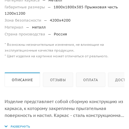
Материал каркаса
—
металл
Габаритные размеры
—
1800х1800х385 Прыжковая часть
1200х1200
Зона безопасности
—
4200х4200
Материал
—
металл
Страна производства
—
Россия
* Возможны незначительные изменения, не влияющие на
эксплуатационные качества продукции.
* Цвет изделия на картинке может отличаться от реального.
ОПИСАНИЕ
ОТЗЫВЫ
ОПЛАТА
ДОСТА
Изделие представляет собой сборную конструкцию из
каркаса, к которому закреплены прыгательная
поверхность и настил. Каркас - сталь конструкционная,
покрытие - цинкосодержащий грунт. Прыгательная