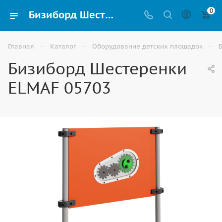
0
Бизиборд Шестеренки ELMAF 05703 для детского сада и игровой площадки купить в Волгограде | ВИНКО
—
—
—
Главная
Каталог
Оборудование детских площадок
Бизиборд Шестеренки
ELMAF 05703