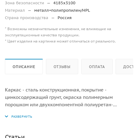
Зона безопасности
—
4185х3100
Материал
—
металл+полипропилен/HPL
Страна производства
—
Россия
* Возможны незначительные изменения, не влияющие на
эксплуатационные качества продукции.
* Цвет изделия на картинке может отличаться от реального.
ОПИСАНИЕ
ОТЗЫВЫ
ОПЛАТА
ДОСТА
Каркас - сталь конструкционная, покрытие -
цинкосодержащий грунт, окраска полимерным
порошком или двухкомпонентной полиуретан-
акриловой эмалью. Панели - полипропилен/HPL.
Статьи