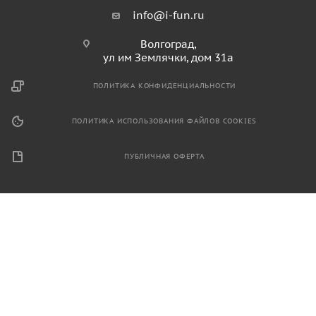
info@i-fun.ru
Волгоград,
ул им Землячки, дом 31а
ПОЛИТИКА КОНФИДЕНЦИАЛЬНОСТИ
ПОЛИТИКА ИСПОЛЬЗОВАНИЯ ФАЙЛОВ COOKIES
ПУБЛИЧНАЯ ОФЕРТА
2026 © Продажа спортивного и игрового оборудования.
Информация, размещенная на данном ресурсе, не является
публичной офертой и носит ознакомительный характер.