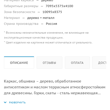
Материал каркаса
—
дерево
Габаритные размеры
—
7095х5375х4100
Зона безопасности
—
10095х8375
Материал
—
дерево + металл
Страна производства
—
Россия
* Возможны незначительные изменения, не влияющие на
эксплуатационные качества продукции.
* Цвет изделия на картинке может отличаться от реального.
ОПИСАНИЕ
ОТЗЫВЫ
ОПЛАТА
ДОСТА
Каркас, обшивка – дерево, обработанное
антисептиком и маслом террасным атмосферостойким
для древесины. Горки, скаты - сталь нержавеющая
толщиной не менее 2 мм, электрохимическая
пассивация сварных швов. Канатные сети, лазы -