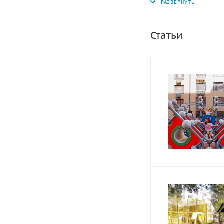
скалолазания - пе
лиственница (масс
атмосферостойким 
Статьи