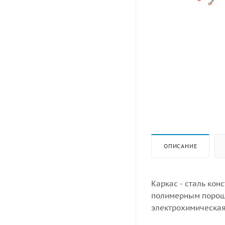
ОПИСАНИЕ
Каркас - сталь кон
полимерным порошк
электрохимическая
полипропилен/HPL.