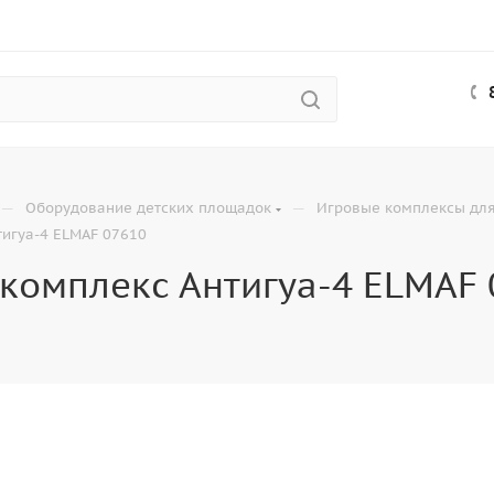
—
—
Оборудование детских площадок
Игровые комплексы для
тигуа-4 ELMAF 07610
комплекс Антигуа-4 ELMAF 