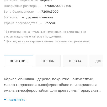
Материал каркаса
—
дерево
Габаритные размеры
—
3700х2000х2500
Зона безопасности
—
7200х5000
Материал
—
дерево + металл
Страна производства
—
Россия
* Возможны незначительные изменения, не влияющие на
эксплуатационные качества продукции.
* Цвет изделия на картинке может отличаться от реального.
ОПИСАНИЕ
ОТЗЫВЫ
ОПЛАТА
ДОСТА
Каркас, обшивка - дерево, покрытие - антисептик,
масло террасное атмосферостойкое или акриловая
эмаль атмосферостойкая для древесины. Горки, скаты
- сталь нержавеющая толщиной не менее 2 мм,
электрохимическая пассивация сварных швов.