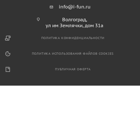
info@i-fun.ru
Волгоград,
ул им Землячки, дом 31а
ПОЛИТИКА КОНФИДЕНЦИАЛЬНОСТИ
ПОЛИТИКА ИСПОЛЬЗОВАНИЯ ФАЙЛОВ COOKIES
ПУБЛИЧНАЯ ОФЕРТА
2026 © Продажа спортивного и игрового оборудования.
Информация, размещенная на данном ресурсе, не является
публичной офертой и носит ознакомительный характер.