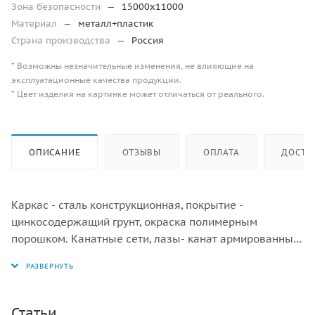
Зона безопасности
—
15000х11000
Материал
—
металл+пластик
Страна производства
—
Россия
* Возможны незначительные изменения, не влияющие на
эксплуатационные качества продукции.
* Цвет изделия на картинке может отличаться от реального.
ОПИСАНИЕ
ОТЗЫВЫ
ОПЛАТА
ДОСТА
Каркас - сталь конструкционная, покрытие -
цинкосодержащий грунт, окраска полимерным
порошком. Канатные сети, лазы- канат армированный
16 мм. Качели "Гнездо" - утяжеленный обод, плетение
внутри кольца - четырехпрядный мягкий канат
диаметром 16 мм, подвесы - шестипрядный
армированный канат. Пластик.
Статьи