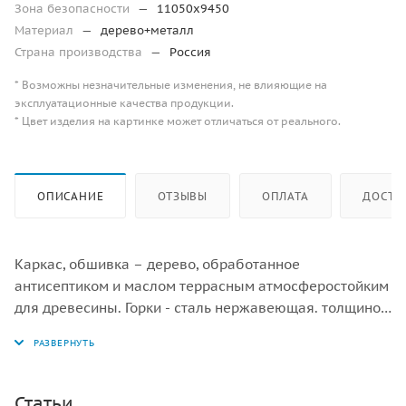
Зона безопасности
—
11050х9450
Материал
—
дерево+металл
Страна производства
—
Россия
* Возможны незначительные изменения, не влияющие на
эксплуатационные качества продукции.
* Цвет изделия на картинке может отличаться от реального.
ОПИСАНИЕ
ОТЗЫВЫ
ОПЛАТА
ДОСТА
Каркас, обшивка – дерево, обработанное
антисептиком и маслом террасным атмосферостойким
для древесины. Горки - сталь нержавеющая. толщиной
не менее 2 мм. Металлопрокат сталь Ст3, покрытие -
цинкосодержащий грунт, порошковая окраска.
Канатные сети, лазы - канат армированный 16 мм.
Статьи