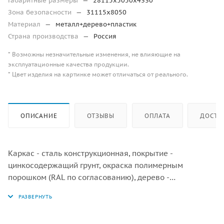
Габаритные размеры
—
28115х5050х4330
Зона безопасности
—
31115х8050
Материал
—
металл+дерево+пластик
Страна производства
—
Россия
* Возможны незначительные изменения, не влияющие на
эксплуатационные качества продукции.
* Цвет изделия на картинке может отличаться от реального.
ОПИСАНИЕ
ОТЗЫВЫ
ОПЛАТА
ДОСТА
Каркас - сталь конструкционная, покрытие -
цинкосодержащий грунт, окраска полимерным
порошком (RAL по согласованию), дерево -
лиственница, обработанная антисептиком и маслом
террасным атмосферостойким для древесины в 2
слоя. Панели - HPL. Горка - сталь нержавеющая