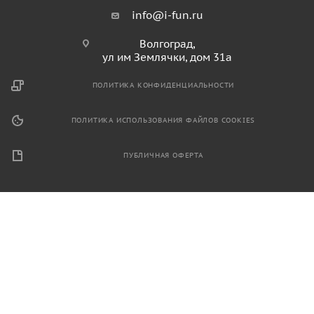
info@i-fun.ru
Волгоград,
ул им Землячки, дом 31а
ПОЛИТИКА КОНФИДЕНЦИАЛЬНОСТИ
ПОЛИТИКА ИСПОЛЬЗОВАНИЯ ФАЙЛОВ COOKIES
ПУБЛИЧНАЯ ОФЕРТА
2026 © Продажа спортивного и игрового оборудования.
Информация, размещенная на данном ресурсе, не является
публичной офертой и носит ознакомительный характер.