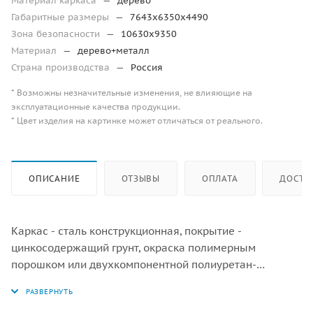
Материал каркаса
—
дерево
Габаритные размеры
—
7643х6350х4490
Зона безопасности
—
10630х9350
Материал
—
дерево+металл
Страна производства
—
Россия
* Возможны незначительные изменения, не влияющие на
эксплуатационные качества продукции.
* Цвет изделия на картинке может отличаться от реального.
ОПИСАНИЕ
ОТЗЫВЫ
ОПЛАТА
ДОСТА
Каркас - сталь конструкционная, покрытие -
цинкосодержащий грунт, окраска полимерным
порошком или двухкомпонентной полиуретан-
акриловой краской. Обшивка – дерево (массив),
покрытие - антисептик, масло террасное