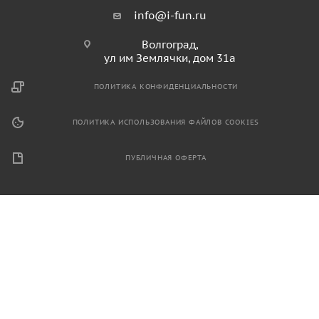
info@i-fun.ru
Волгоград,
ул им Землячки, дом 31а
ПОЛИТИКА КОНФИДЕНЦИАЛЬНОСТИ
ПОЛИТИКА ИСПОЛЬЗОВАНИЯ ФАЙЛОВ COOKIES
ПУБЛИЧНАЯ ОФЕРТА
2026 © Продажа спортивного и игрового оборудования.
Информация, размещенная на данном ресурсе, не является
публичной офертой и носит ознакомительный характер.