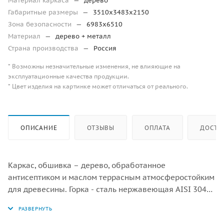
Материал каркаса
—
дерево
Габаритные размеры
—
3510х3483х2150
Зона безопасности
—
6983х6510
Материал
—
дерево + металл
Страна производства
—
Россия
* Возможны незначительные изменения, не влияющие на
эксплуатационные качества продукции.
* Цвет изделия на картинке может отличаться от реального.
ОПИСАНИЕ
ОТЗЫВЫ
ОПЛАТА
ДОСТА
Каркас, обшивка – дерево, обработанное
антисептиком и маслом террасным атмосферостойким
для древесины. Горка - сталь нержавеющая AISI 304
толщиной не менее 2 мм, электрохимическая
пассивация сварных швов. Канатные сети - канат