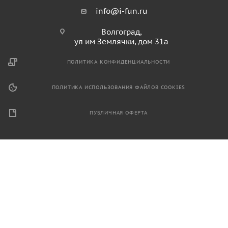
info@i-fun.ru
Волгоград,
ул им Землячки, дом 31а
ПОЛИТИКА КОНФИДЕНЦИАЛЬНОСТИ
ПОЛИТИКА ИСПОЛЬЗОВАНИЯ ФАЙЛОВ COOKIES
ПУБЛИЧНАЯ ОФЕРТА
2026 © Продажа спортивного и игрового оборудования.
Информация, размещенная на данном ресурсе, не является
публичной офертой и носит ознакомительный характер.