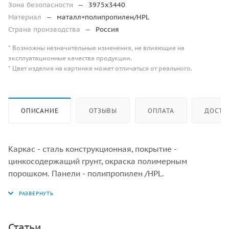
Зона безопасности
—
3975х3440
Материал
—
маталл+полипропилен/HPL
Страна производства
—
Россия
* Возможны незначительные изменения, не влияющие на
эксплуатационные качества продукции.
* Цвет изделия на картинке может отличаться от реального.
ОПИСАНИЕ
ОТЗЫВЫ
ОПЛАТА
ДОСТА
Каркас - сталь конструкционная, покрытие -
цинкосодержащий грунт, окраска полимерным
порошком. Панели - полипропилен /HPL.
Статьи