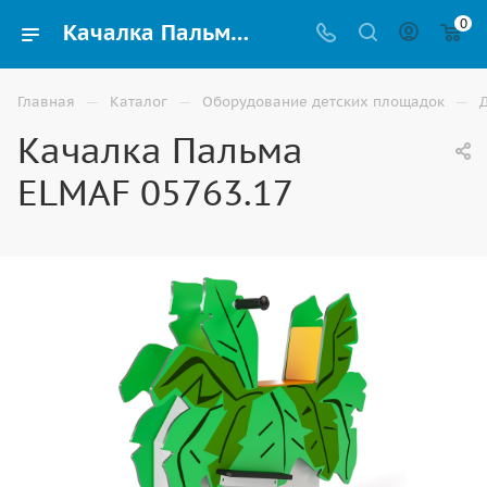
0
Качалка Пальма ELMAF 05763.17 купить для детской игровой площадки в Волгограде
—
—
—
Главная
Каталог
Оборудование детских площадок
Качалка Пальма
ELMAF 05763.17