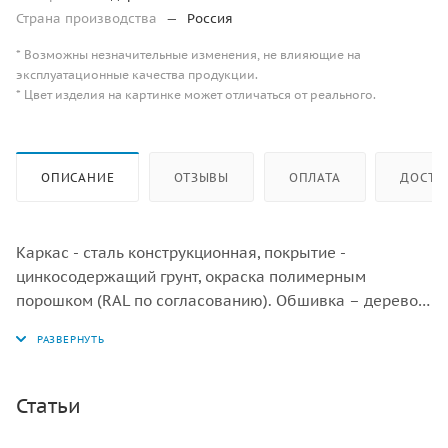
Страна производства
—
Россия
* Возможны незначительные изменения, не влияющие на
эксплуатационные качества продукции.
* Цвет изделия на картинке может отличаться от реального.
ОПИСАНИЕ
ОТЗЫВЫ
ОПЛАТА
ДОСТА
Каркас - сталь конструкционная, покрытие -
цинкосодержащий грунт, окраска полимерным
порошком (RAL по согласованию). Обшивка – дерево
(массив), обработанное маслом террасным
атмосферостойким для древесины в 2 слоя. Качели
«Гнездо» - утяжеленный обод, плетение внутри кольца
- четырехпрядный мягкий канат диаметром 16 мм.
Статьи