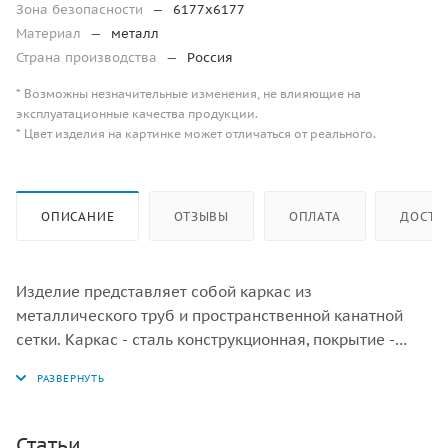
Зона безопасности
—
6177х6177
Материал
—
металл
Страна производства
—
Россия
* Возможны незначительные изменения, не влияющие на
эксплуатационные качества продукции.
* Цвет изделия на картинке может отличаться от реального.
ОПИСАНИЕ
ОТЗЫВЫ
ОПЛАТА
ДОСТА
Изделие представляет собой каркас из
металлического труб и пространственной канатной
сетки. Каркас - сталь конструкционная, покрытие -
цинкосодержащий грунт, окраска полимерным
порошком (RAL по согласованию). Канатные лазы и
подвесы изготовлены из каната армированного 16 мм
(RAL по согласованию).
Статьи