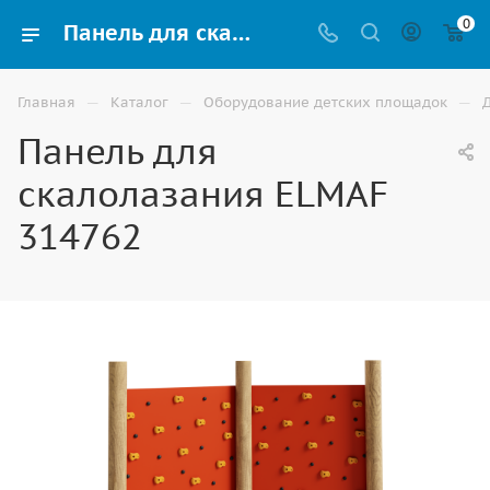
0
Панель для скалолазания ELMAF 314762 для детской площадки купить по доступной цене в Волгограде
—
—
—
Главная
Каталог
Оборудование детских площадок
Панель для
скалолазания ELMAF
314762