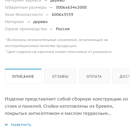
Материал каркаса
—
дерево
Габаритные размеры
—
3006х634х2000
Зона безопасности
—
6006х3559
Материал
—
дерево
Страна производства
—
Россия
* Возможны незначительные изменения, не влияющие на
эксплуатационные качества продукции.
* Цвет изделия на картинке может отличаться от реального.
ОПИСАНИЕ
ОТЗЫВЫ
ОПЛАТА
ДОСТА
Изделие представляет собой сборную конструкцию из
стоек и панелей. Стойки изготовлены из бревен,
покрытых антисептиком и маслом террасным
атмосферостойким для древесины. Панели
изготовлены из влагостойкой фанеры/HPL. Зацепы для