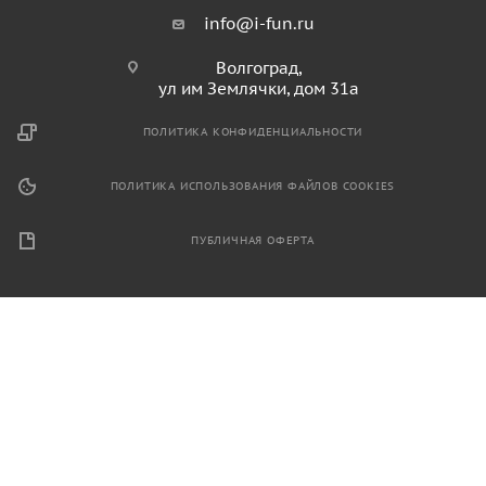
info@i-fun.ru
Волгоград,
ул им Землячки, дом 31а
ПОЛИТИКА КОНФИДЕНЦИАЛЬНОСТИ
ПОЛИТИКА ИСПОЛЬЗОВАНИЯ ФАЙЛОВ COOKIES
ПУБЛИЧНАЯ ОФЕРТА
2026 © Продажа спортивного и игрового оборудования.
Информация, размещенная на данном ресурсе, не является
публичной офертой и носит ознакомительный характер.