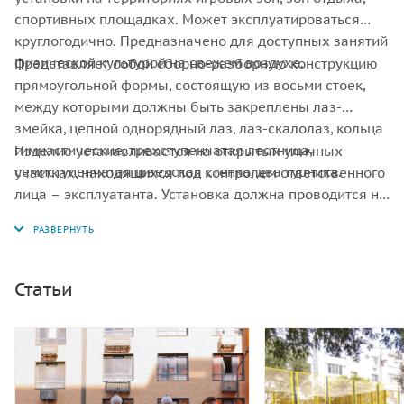
спортивных площадках. Может эксплуатироваться
круглогодично. Предназначено для доступных занятий
физической культурой на свежем воздухе.
Представляет собой сборно-разборную конструкцию
прямоугольной формы, состоящую из восьми стоек,
между которыми должны быть закреплены лаз-
змейка, цепной однорядный лаз, лаз-скалолаз, кольца
гимнастические, трехступенчатая лестница,
Изделие устанавливается на открытых уличных
семиступенчатая шведская стенка, два турника.
участках, находящихся под контролем ответственного
лица – эксплуатанта. Установка должна проводится на
ровной площадке, свободной от насаждений. В зоне
безопасности должно быть ударопоглощающее
покрытие (песок, древесные опилки) минимальной
толщиной 300 мм.
Статьи