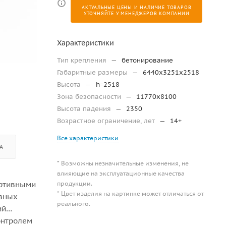
АКТУАЛЬНЫЕ ЦЕНЫ И НАЛИЧИЕ ТОВАРОВ
УТОЧНЯЙТЕ У МЕНЕДЖЕРОВ КОМПАНИИ
Характеристики
Тип крепления
—
бетонирование
Габаритные размеры
—
6440х3251х2518
Высота
—
h=2518
Зона безопасности
—
11770х8100
Высота падения
—
2350
Возрастное ограничение, лет
—
14+
Все характеристики
А
* Возможны незначительные изменения, не
влияющие на эксплуатационные качества
продукции.
ортивными
* Цвет изделия на картинке может отличаться от
ивных
реального.
ий
онтролем