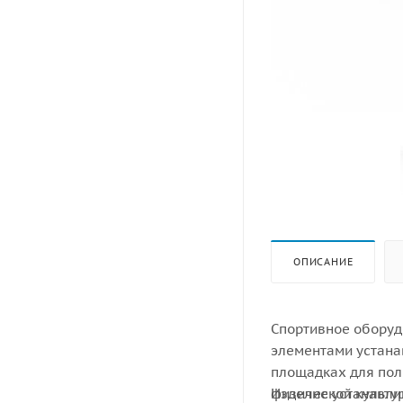
ОПИСАНИЕ
Спортивное оборуд
элементами устана
площадках для пол
физической культу
Изделие устанавли