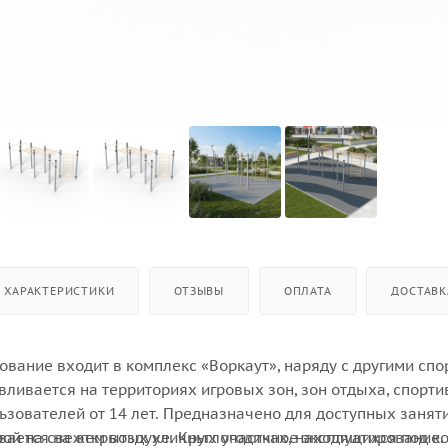
ХАРАКТЕРИСТИКИ
ОТЗЫВЫ
ОПЛАТА
ДОСТАВК
ование входит в комплекс «Воркаут», наряду с другими сп
вливается на территориях игровых зон, зон отдыха, спорт
ьзователей от 14 лет. Предназначено для доступных занят
рой на свежем воздухе. Круглогодичное эксплуатирование.
вается на открытых уличных участках, находящихся под к