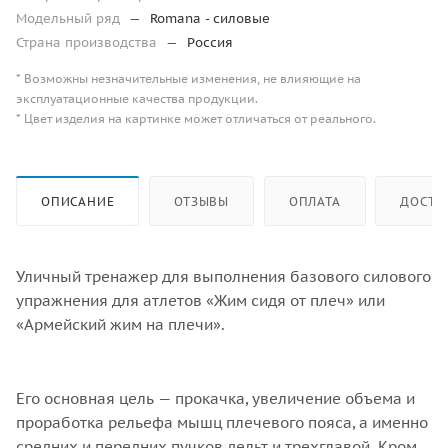
Модельный ряд
—
Romana - силовые
Страна производства
—
Россия
* Возможны незначительные изменения, не влияющие на
эксплуатационные качества продукции.
* Цвет изделия на картинке может отличаться от реального.
ОПИСАНИЕ
ОТЗЫВЫ
ОПЛАТА
ДОСТА
Уличный тренажер для выполнения базового силового
упражнения для атлетов «Жим сидя от плеч» или
«Армейский жим на плечи».
Его основная цель — прокачка, увеличение объема и
проработка рельефа мышц плечевого пояса, а именно
средних и передних пучков дельт и трехглавой. Кроме