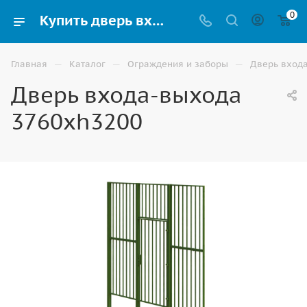
0
Купить дверь входа-выхода 3760хh3200 для парка, детской или спортивной площадки в Волгограде
—
—
—
Главная
Каталог
Ограждения и заборы
Дверь вход
Дверь входа-выхода
3760хh3200