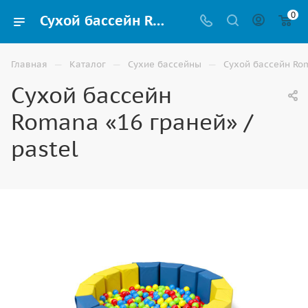
0
Сухой бассейн Romana «16 граней» / pastel купить в Волгограде
—
—
—
Главная
Каталог
Сухие бассейны
Сухой бассейн Rom
Сухой бассейн
Romana «16 граней» /
pastel