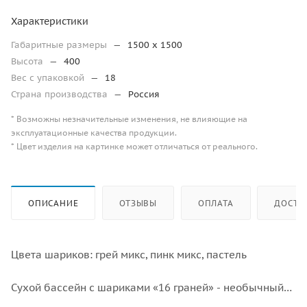
Характеристики
Габаритные размеры
—
1500 x 1500
Высота
—
400
Вес с упаковкой
—
18
Страна производства
—
Россия
* Возможны незначительные изменения, не влияющие на
эксплуатационные качества продукции.
* Цвет изделия на картинке может отличаться от реального.
ОПИСАНИЕ
ОТЗЫВЫ
ОПЛАТА
ДОСТА
Цвета шариков: грей микс, пинк микс, пастель
Сухой бассейн с шариками «16 граней» - необычный
бассейн в форме многогранника для детской комнаты