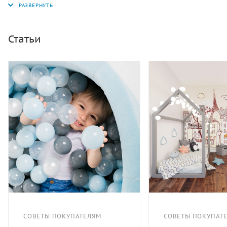
или дачного участка. Развивает ловкость, моторику,
сенсорику ребёнка. При необходимости легко и
компактно складывается. Бассейн состоит из мягких
Статьи
поролоновых стен и дна. Внешний материал –
Винилискожа, хорошо моется обычной влажной
тряпкой. Внутри - плотный поролон. Собирается из
отдельных мягких элементов, которые быстро
соединяются между собой с помощью липучек. Его
легко можно разобрать и собрать снова. Это удобно,
если бассейн нужно куда-то перевезти или просто
почистить. В комплекте: бассейн, 300 шариков.
Габаритные размеры 1500 х 1500 x 400 мм. Хорошо
моется. Вес 18 кг.
СОВЕТЫ ПОКУПАТЕЛЯМ
СОВЕТЫ ПОКУПАТ